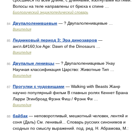
сросшиеся по всей длине, с длинными, изогнутыми когтями.
Волосы на теле направлены от брюха к спине …
Биологический энциклопедический словарь
Двупалоленивцевые
— ? Двупалоленивцевые …
84
Википедия
Ледниковый период 3: Эра динозавров
—
85
англ.&#160;Ice Age: Dawn of the Dinosaurs …
Википедия
Двупалые ленивцы
— ? Двупалоленивцевые Унау
86
Научная классификация Царство: Животные Тип …
Википедия
Прогулки с чудовищами
— Walking with Beasts Жанр
87
научно популярный фильм В главных ролях Кеннет Брана
Ларри Эгинброад Фрэнк Фиш / Фрэнк Фи …
Википедия
байбак
— неповоротливый, мешкотный человек, лентяй и
88
соня (Даль) См. ленивый... Словарь русских синонимов и
сходных по смыслу выражений. под. ред. Н. Абрамова, М.: