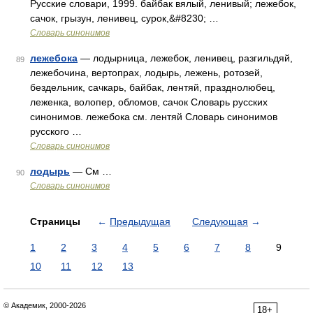
Русские словари, 1999. байбак вялый, ленивый; лежебок,
сачок, грызун, ленивец, сурок,&#8230; …
Словарь синонимов
лежебока
— лодырница, лежебок, ленивец, разгильдяй,
89
лежебочина, вертопрах, лодырь, лежень, ротозей,
бездельник, сачкарь, байбак, лентяй, празднолюбец,
леженка, волопер, обломов, сачок Словарь русских
синонимов. лежебока см. лентяй Словарь синонимов
русского …
Словарь синонимов
лодырь
— См …
90
Словарь синонимов
Страницы
←
Предыдущая
Следующая
→
1
2
3
4
5
6
7
8
9
10
11
12
13
© Академик, 2000-2026
18+