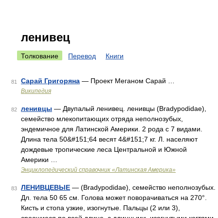
ленивец
Толкование
Перевод
Книги
Сарай Григоряна
— Проект Меганом Сарай …
81
Википедия
ленивцы
— Двупалый ленивец. ленивцы (Bradypodidae),
82
семейство млекопитающих отряда неполнозубых,
эндемичное для Латинской Америки. 2 рода с 7 видами.
Длина тела 50&#151;64 весят 4&#151;7 кг. Л. населяют
дождевые тропические леса Центральной и Южной
Америки …
Энциклопедический справочник «Латинская Америка»
ЛЕНИВЦЕВЫЕ
— (Bradypodidae), семейство неполнозубых.
83
Дл. тела 50 65 см. Голова может поворачиваться на 270°.
Кисть и стопа узкие, изогнутые. Пальцы (2 или 3),